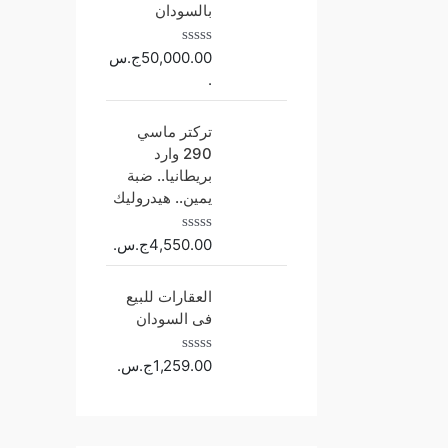
ل
بالسودان
ت
ق
ي
50,000.00
ج.س
ت
ي
م
م
.
ا
0
ل
م
ت
ن
تركتر ماسي
ق
5
ي
290 وارد
ي
بريطانيا.. ضبة
م
0
يمين.. هيدروليك
م
ن
5
4,550.00
ج.س.
ت
م
ا
ل
العقارات للبيع
ت
فى السودان
ق
ي
ي
م
1,259.00
ج.س.
ت
0
م
م
ا
ن
ل
5
ت
ق