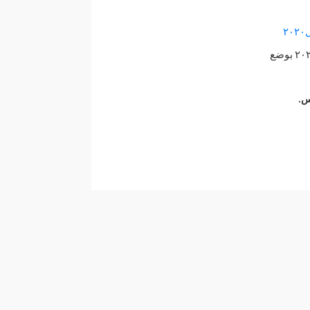
اف٣ موديل٢٠٢٠ بوضع
س.