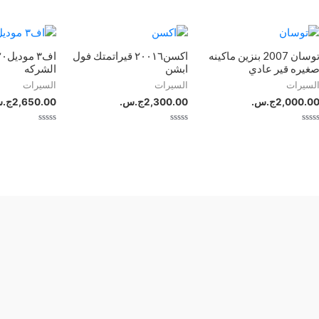
توسان 2007 بنزين ماكينه
اكسن٢٠٠١٦ قيراتمتك فول
غيره قير عادي
ابشن
الشركه
لسيرات
السيرات
السيرات
2,000.0
ج.س.
2,300.00
ج.س.
2,650.00
ج.
م
تم
تم
لتقييم
التقييم
التقييم
0
0
ن
من
من
5
5