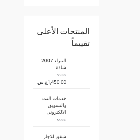
المنتجات الأعلى
تقييماً
النتراء 2007
شاذة
1,450.00
ج.س.
ت
م
ا
ل
خدمات النت
ت
والتسويق
ق
ي
الالكترونى
ي
م
0
ت
م
م
ن
شقق للاجار
ا
5