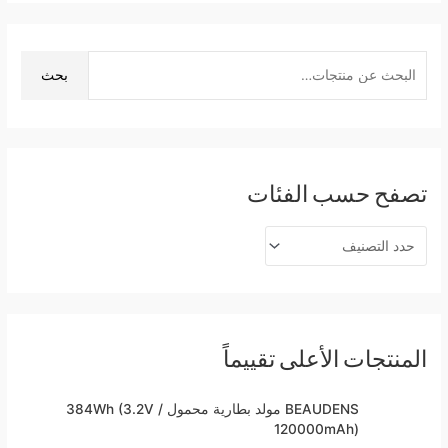
ا
ل
بحث
ب
ح
ث
ع
تصفح حسب الفئات
ن
:
المنتجات الأعلى تقييماً
BEAUDENS مولد بطارية محمول 384Wh (3.2V /
120000mAh)