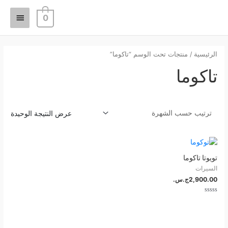
خطي
القائمة
لى
0
لمحتوى
الرئيسي
الرئيسية
/ منتجات تحت الوسم “تاكوما”
تاكوما
عرض النتيجة الوحيدة
تويوتا تاكوما
السيرات
2,900.00
ج.س.
تم
التقييم
0
من
5