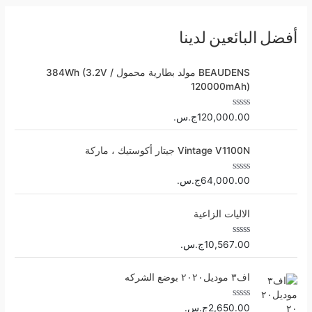
5
ق
ي
ي
م
أفضل البائعين لدينا
0
م
ن
5
BEAUDENS مولد بطارية محمول 384Wh (3.2V /
120000mAh)
ت
120,000.00
ج.س.
م
ا
ل
Vintage V1100N جيتار أكوستيك ، ماركة
ت
ق
ي
ي
ت
64,000.00
ج.س.
م
م
0
ا
م
ل
الاليات الزاعية
ن
ت
5
ق
ي
ي
ت
10,567.00
ج.س.
م
م
0
ا
م
ل
اف٣ موديل٢٠٢٠ بوضع الشركه
ن
ت
5
ق
ي
ي
ت
2,650.00
ج.س.