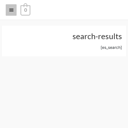
خطي
القائمة
لى
0
لمحتوى
الرئيسي
search-results
[es_search]