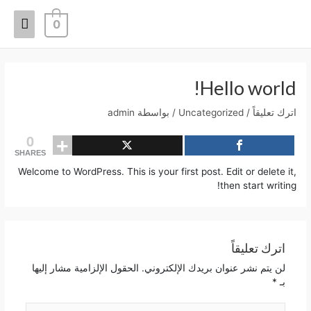
خطي
القائم
لى
0
لمحتوى
الرئيس
Hello world!
اترك تعليقاً
/
Uncategorized
/ بواسطة
admin
0
SHARES
Welcome to WordPress. This is your first post. Edit or delete it,
then start writing!
اترك تعليقاً
لن يتم نشر عنوان بريدك الإلكتروني.
الحقول الإلزامية مشار إليها
بـ
*
اكتب