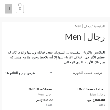
خطي
القائم
لى
0
لمحتوى
الرئيس
الرئيسية
/ رجال | Men
رجال | Men
الملابس والازياء التقليدية … السودان بتعدد قبائله وتباينها والذي كان له
عظيم الأثر في اختلاف الأزياء بينها إلا أنه يلاحظ وجود ملامح مشتركة
بين تلك الأزياء. الزي الرجالي
عرض جميع النتائج 14
DNK Blue Shoes
DNK Green Tshirt
رجال | Men
رجال | Men
150.00
ج.س.
150.00
ج.س.
تم
تم