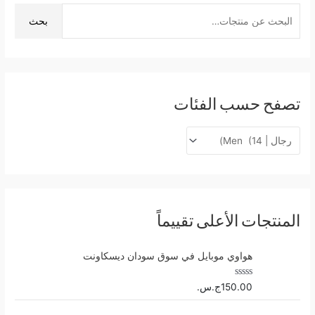
ل
بحث
ب
ح
ث
ع
تصفح حسب الفئات
ن
:
المنتجات الأعلى تقييماً
هواوي موبايل في سوق سودان ديسكاونت
ت
150.00
ج.س.
م
ا
ل