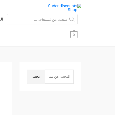
خطي
لى
لمحتوى
Products
ال
search
0
ا
ل
بحث
ب
ح
ث
ع
ن