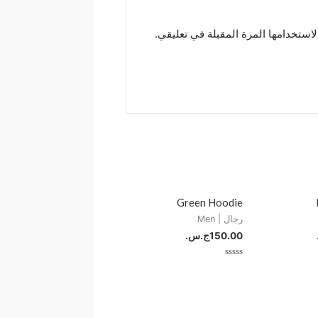
استخدامها المرة المقبلة في تعليقي.
Green Hoodie
رجال | Men
150.00
ج.س.
تم
التقييم
0
من
5