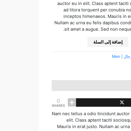
auctor eu in elit. Class aptent tacit
ad litora torquent per conubia no
inceptos himenaeos. Mauris in er
Nullam ac urna eu felis dapibus co
sit amet a augue. Sed non neque 
إضافة إلى السلة
ال | Men
0
SHARES
Nam nec tellus a odio tincidunt auctor
elit. Class aptent taciti socio
Mauris in erat justo. Nullam ac ur