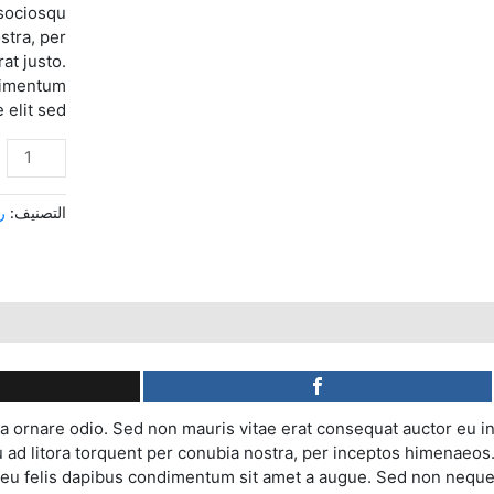
i sociosqu
stra, per
at justo.
ndimentum
elit sed.
التصنيف:
رج
لوصف
مراجعات (0)
 a ornare odio. Sed non mauris vitae erat consequat auctor eu i
squ ad litora torquent per conubia nostra, per inceptos himenaeos
na eu felis dapibus condimentum sit amet a augue. Sed non nequ