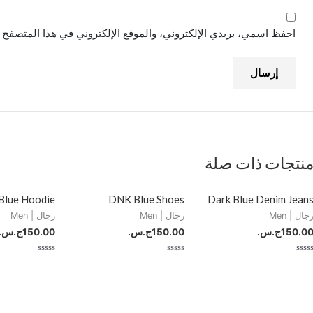
احفظ اسمي، بريدي الإلكتروني، والموقع الإلكتروني في هذا المتصفح ل
نتجات ذات صلة
Blue Hoodie
DNK Blue Shoes
Dark Blue Denim Jean
جال | Men
رجال | Men
رجال | Men
150.0
ج.س.
150.00
ج.س.
150.00
ج.س.
م
تم
تم
لتقييم
التقييم
التقييم
0
0
ن
من
من
5
5