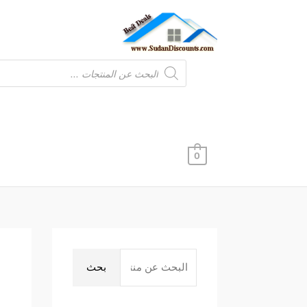
خطي
لى
لمحتوى
Products
search
0
ا
ل
بحث
ب
ح