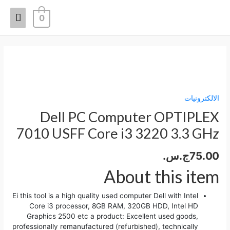
خطي
القائم
لى
0
لمحتوى
الرئيس
كمية
Dell
PC
Computer
OPTIPLEX
الالكترونيات
7010
Dell PC Computer OPTIPLEX
USFF
Core
7010 USFF Core i3 3220 3.3 GHz
i3
3220
75.00
ج.س.
3.3
GHz
About this item
Ei this tool is a high quality used computer Dell with Intel
Core i3 processor, 8GB RAM, 320GB HDD, Intel HD
Graphics 2500 etc a product: Excellent used goods,
professionally remanufactured (refurbished), technically