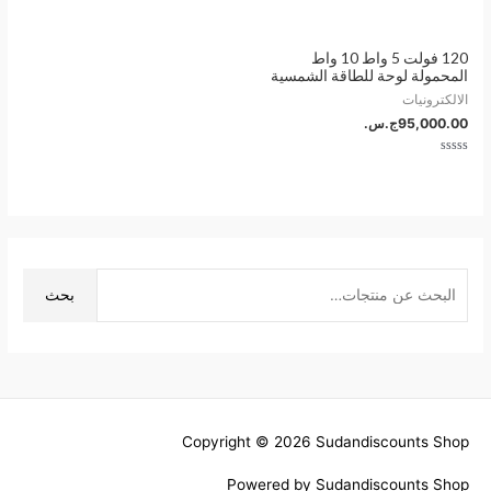
تم
تم
التقييم
التقييم
0
0
من
من
5
5
120 فولت 5 واط 10 واط
المحمولة لوحة للطاقة الشمسية
الالكترونيات
95,000.00
ج.س.
تم
التقييم
0
من
5
ا
ل
بحث
ب
ح
ث
ع
ن
Copyright © 2026
Sudandiscounts Shop
:
Powered by
Sudandiscounts Shop