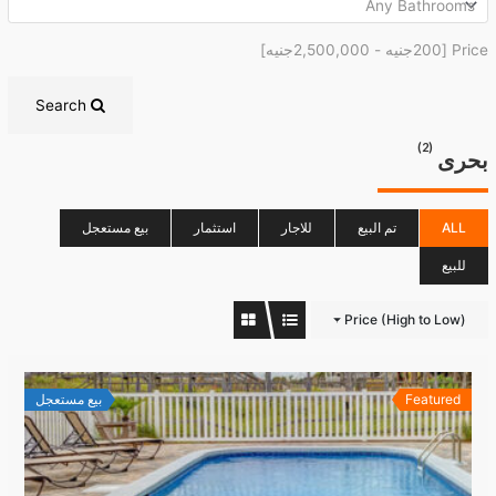
Price [
200جنيه
-
2,500,000جنيه
]
Search
(2)
بحرى
ALL
تم البيع
للاجار
استثمار
بيع مستعجل
للبيع
Price (High to Low)
Featured
بيع مستعجل