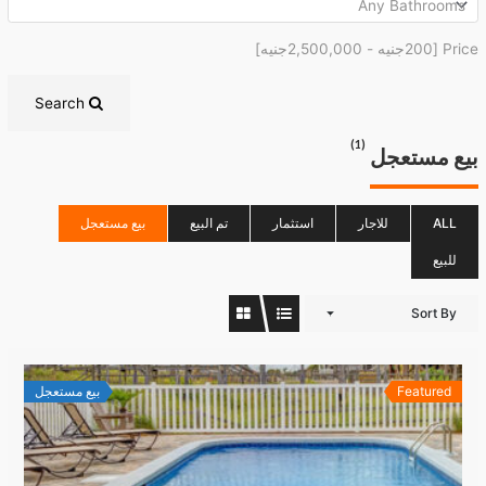
Price [
200جنيه
-
2,500,000جنيه
]
Search
(1)
بيع مستعجل
ALL
للاجار
استثمار
تم البيع
بيع مستعجل
للبيع
Sort By
Featured
بيع مستعجل