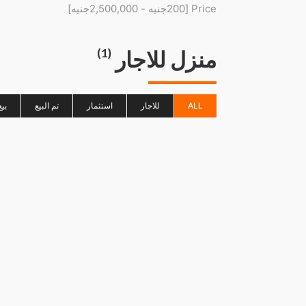
Price [
200جنيه
-
2,500,000جنيه
]
منزل للاجار
(1)
ALL
للاجار
استثمار
تم البيع
بي