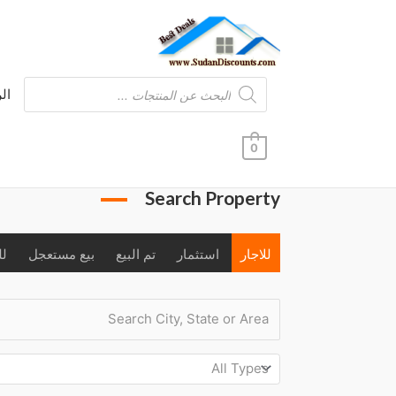
خطي
لى
لمحتوى
Products
ال
search
0
Search Property
للاجار
استثمار
تم البيع
بيع مستعجل
لل